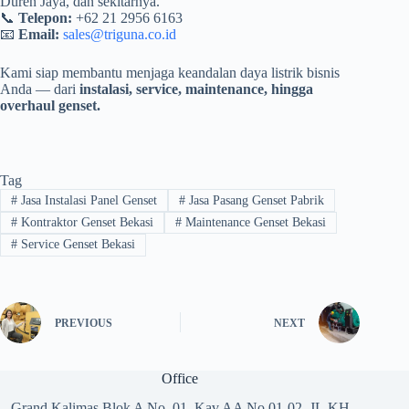
Duren Jaya, dan sekitarnya.
📞
Telepon:
+62 21 2956 6163
📧
Email:
sales@triguna.co.id
Kami siap membantu menjaga keandalan daya listrik bisnis
Anda — dari
instalasi, service, maintenance, hingga
overhaul genset.
Tag
#
Jasa Instalasi Panel Genset
#
Jasa Pasang Genset Pabrik
#
Kontraktor Genset Bekasi
#
Maintenance Genset Bekasi
#
Service Genset Bekasi
PREVIOUS
NEXT
Office
Grand Kalimas Blok A No. 01, Kav AA No.01-02, JL.KH