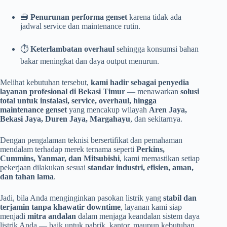
🧰
Penurunan performa genset
karena tidak ada
jadwal service dan maintenance rutin.
⏱️
Keterlambatan overhaul
sehingga konsumsi bahan
bakar meningkat dan daya output menurun.
Melihat kebutuhan tersebut,
kami hadir sebagai penyedia
layanan profesional di Bekasi Timur
— menawarkan
solusi
total untuk instalasi, service, overhaul, hingga
maintenance genset
yang mencakup wilayah
Aren Jaya,
Bekasi Jaya, Duren Jaya, Margahayu
, dan sekitarnya.
Dengan pengalaman teknisi bersertifikat dan pemahaman
mendalam terhadap merek ternama seperti
Perkins,
Cummins, Yanmar, dan Mitsubishi
, kami memastikan setiap
pekerjaan dilakukan sesuai
standar industri, efisien, aman,
dan tahan lama
.
Jadi, bila Anda menginginkan pasokan listrik yang
stabil dan
terjamin tanpa khawatir downtime
, layanan kami siap
menjadi
mitra andalan
dalam menjaga keandalan sistem daya
listrik Anda — baik untuk pabrik, kantor, maupun kebutuhan