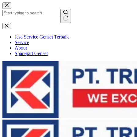
Skip
to
content
No
results
Jasa Service Genset Terbaik
Service
About
Sparepart Genset