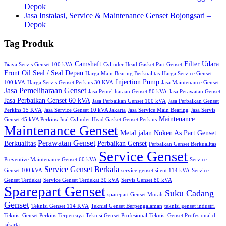
Depok
Jasa Instalasi, Service & Maintenance Genset Bojongsari –
Depok
Tag Produk
Camshaft
Filter Udara
Biaya Servis Genset 100 kVA
Cylinder Head Gasket Part Genset
Front Oil Seal / Seal Depan
Harga Main Bearing Berkualitas
Harga Service Genset
Injection Pump
100 kVA
Harga Servis Genset Perkins 30 KVA
Jasa Maintenance Genset
Jasa Pemeliharaan Genset
Jasa Pemeliharaan Genset 80 kVA
Jasa Perawatan Genset
Jasa Perbaikan Genset 60 kVA
Jasa Perbaikan Genset 100 kVA
Jasa Perbaikan Genset
Perkins 15 KVA
Jasa Service Genset 10 kVA Jakarta
Jasa Service Main Bearing
Jasa Servis
Maintenance
Genset 45 kVA Perkins
Jual Cylinder Head Gasket Genset Perkins
Maintenance Genset
Metal jalan
Noken As
Part Genset
Perawatan Genset
Berkualitas
Perbaikan Genset
Perbaikan Genset Berkualitas
Service Genset
Preventive Maintenance Genset 60 kVA
Service
Service Genset Berkala
Genset 100 kVA
service genset silent 114 kVA
Service
Genset Terdekat
Service Genset Terdekat 30 kVA
Servis Genset 80 kVA
Sparepart Genset
Suku Cadang
sparepart Genset Murah
Genset
Teknisi Genset 114 KVA
Teknisi Genset Berpengalaman
teknisi genset industri
Teknisi Genset Perkins Terpercaya
Teknisi Genset Profesional
Teknisi Genset Profesional di
jakarta