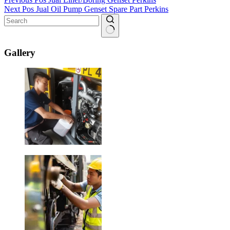
Next
Pos
Jual Oil Pump Genset Spare Part Perkins
No
results
Gallery