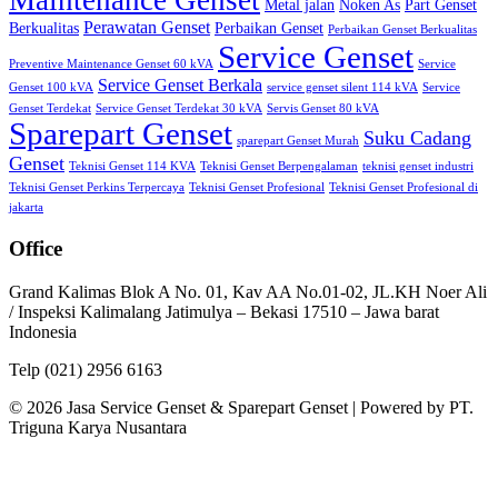
Maintenance Genset
Metal jalan
Noken As
Part Genset
Perawatan Genset
Berkualitas
Perbaikan Genset
Perbaikan Genset Berkualitas
Service Genset
Preventive Maintenance Genset 60 kVA
Service
Service Genset Berkala
Genset 100 kVA
service genset silent 114 kVA
Service
Genset Terdekat
Service Genset Terdekat 30 kVA
Servis Genset 80 kVA
Sparepart Genset
Suku Cadang
sparepart Genset Murah
Genset
Teknisi Genset 114 KVA
Teknisi Genset Berpengalaman
teknisi genset industri
Teknisi Genset Perkins Terpercaya
Teknisi Genset Profesional
Teknisi Genset Profesional di
jakarta
Office
Grand Kalimas Blok A No. 01, Kav AA No.01-02, JL.KH Noer Ali
/ Inspeksi Kalimalang Jatimulya – Bekasi 17510 – Jawa barat
Indonesia
Telp (021) 2956 6163
© 2026 Jasa Service Genset & Sparepart Genset | Powered by PT.
Triguna Karya Nusantara