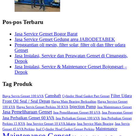
Pos-pos Terbaru
Jasa Service Genset Bogor Barat
Jasa Service Genset Gedung area JABODETABEK
Penggantian oli mesin, filter solar, filter oli dan filter udara
Genset
Jasa Instalasi, Service dan Perawatan Genset di Cimanggis,
Depok
Jasa Instalasi, Service & Maintenance Genset Bojongsari –
Depok
Tag Produk
Camshaft
Filter Udara
Biaya Servis Genset 100 kVA
Cylinder Head Gasket Part Genset
Front Oil Seal / Seal Depan
Harga Main Bearing Berkualitas
Harga Service Genset
Injection Pump
100 kVA
Harga Servis Genset Perkins 30 KVA
Jasa Maintenance Genset
Jasa Pemeliharaan Genset
Jasa Pemeliharaan Genset 80 kVA
Jasa Perawatan Genset
Jasa Perbaikan Genset 60 kVA
Jasa Perbaikan Genset 100 kVA
Jasa Perbaikan Genset
Perkins 15 KVA
Jasa Service Genset 10 kVA Jakarta
Jasa Service Main Bearing
Jasa Servis
Maintenance
Genset 45 kVA Perkins
Jual Cylinder Head Gasket Genset Perkins