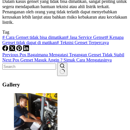
Dalam kasus genset yang tidak bisa dimatikan, sangat penting untuk
segera mendapatkan bantuan teknisi atau ahli listrik terkait.
Penanganan oleh orang yang tidak terlatih dapat menyebabkan
kerusakan lebih lanjut atau bahkan risiko kebakaran atau kecelakaan
listrik.
Tag
#
Cara Genset tidak bisa dimatikan
#
Jasa Service Genset
#
Kenapa
Genset tidak dapat di matikan
#
Teknisi Genset Terpercaya
Previous
Pos
Bagaimana Mengatasi Tegangan Genset Tidak Stabil
Next
Pos
Genset Masuk Angin ? Simak Cara Mengatasinya
No
results
Gallery