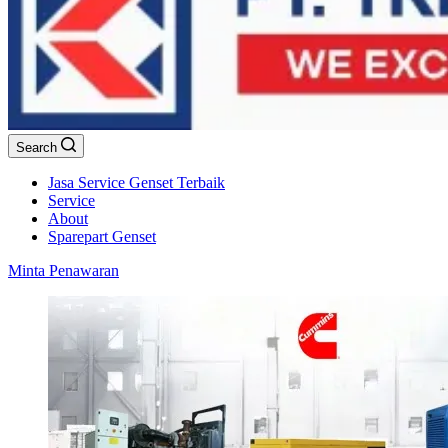
Search
Jasa Service Genset Terbaik
Service
About
Sparepart Genset
Minta Penawaran