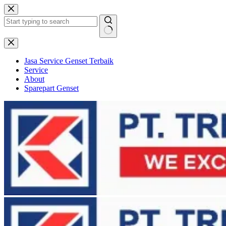
Skip
to
content
No
results
Jasa Service Genset Terbaik
Service
About
Sparepart Genset