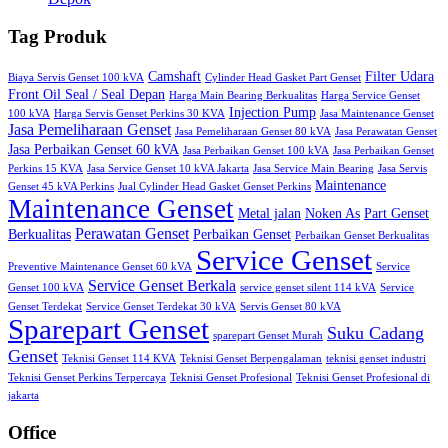
Tag Produk
Camshaft
Filter Udara
Biaya Servis Genset 100 kVA
Cylinder Head Gasket Part Genset
Front Oil Seal / Seal Depan
Harga Main Bearing Berkualitas
Harga Service Genset
Injection Pump
100 kVA
Harga Servis Genset Perkins 30 KVA
Jasa Maintenance Genset
Jasa Pemeliharaan Genset
Jasa Pemeliharaan Genset 80 kVA
Jasa Perawatan Genset
Jasa Perbaikan Genset 60 kVA
Jasa Perbaikan Genset 100 kVA
Jasa Perbaikan Genset
Perkins 15 KVA
Jasa Service Genset 10 kVA Jakarta
Jasa Service Main Bearing
Jasa Servis
Maintenance
Genset 45 kVA Perkins
Jual Cylinder Head Gasket Genset Perkins
Maintenance Genset
Metal jalan
Noken As
Part Genset
Perawatan Genset
Berkualitas
Perbaikan Genset
Perbaikan Genset Berkualitas
Service Genset
Preventive Maintenance Genset 60 kVA
Service
Service Genset Berkala
Genset 100 kVA
service genset silent 114 kVA
Service
Genset Terdekat
Service Genset Terdekat 30 kVA
Servis Genset 80 kVA
Sparepart Genset
Suku Cadang
sparepart Genset Murah
Genset
Teknisi Genset 114 KVA
Teknisi Genset Berpengalaman
teknisi genset industri
Teknisi Genset Perkins Terpercaya
Teknisi Genset Profesional
Teknisi Genset Profesional di
jakarta
Office