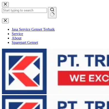
Skip
to
content
No
results
Jasa Service Genset Terbaik
Service
About
Sparepart Genset