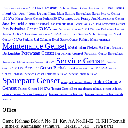
Camshaft
Filter Udara
Biaya Servis Genset 100 kVA
Cylinder Head Gasket Part Genset
Front Oil Seal / Seal Depan
Harga Main Bearing Berkualitas
Harga Service Genset
Injection Pump
100 kVA
Harga Servis Genset Perkins 30 KVA
Jasa Maintenance Genset
Jasa Pemeliharaan Genset
Jasa Pemeliharaan Genset 80 kVA
Jasa Perawatan Genset
Jasa Perbaikan Genset 60 kVA
Jasa Perbaikan Genset 100 kVA
Jasa Perbaikan Genset
Perkins 15 KVA
Jasa Service Genset 10 kVA Jakarta
Jasa Service Main Bearing
Jasa Servis
Maintenance
Genset 45 kVA Perkins
Jual Cylinder Head Gasket Genset Perkins
Maintenance Genset
Metal jalan
Noken As
Part Genset
Perawatan Genset
Berkualitas
Perbaikan Genset
Perbaikan Genset Berkualitas
Service Genset
Preventive Maintenance Genset 60 kVA
Service
Service Genset Berkala
Genset 100 kVA
service genset silent 114 kVA
Service
Genset Terdekat
Service Genset Terdekat 30 kVA
Servis Genset 80 kVA
Sparepart Genset
Suku Cadang
sparepart Genset Murah
Genset
Teknisi Genset 114 KVA
Teknisi Genset Berpengalaman
teknisi genset industri
Teknisi Genset Perkins Terpercaya
Teknisi Genset Profesional
Teknisi Genset Profesional di
jakarta
Office
Grand Kalimas Blok A No. 01, Kav AA No.01-02, JL.KH Noer Ali
/ Inspeksi Kalimalang Jatimulya – Bekasi 17510 – Jawa barat