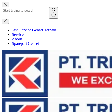
Skip
to
content
No
results
Jasa Service Genset Terbaik
Service
About
Sparepart Genset