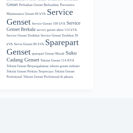
Genset
Perbaikan Genset Berkualitas
Preventive
Service
Maintenance Genset 60 kVA
Genset
Service
Service Genset 100 kVA
Genset Berkala
service genset silent 114 kVA
Service Genset Terdekat
Service Genset Terdekat 30
Sparepart
kVA
Servis Genset 80 kVA
Genset
Suku
sparepart Genset Murah
Cadang Genset
Teknisi Genset 114 KVA
Teknisi Genset Berpengalaman
teknisi genset industri
Teknisi Genset Perkins Terpercaya
Teknisi Genset
Profesional
Teknisi Genset Profesional di jakarta