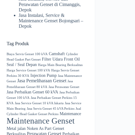
Perawatan Genset di Cimanggis,
Depok
Jasa Instalasi, Service &
Maintenance Genset Bojongsari –
Depok
Tag Produk
Camshaft
Biaya Servis Genset 100 kVA
Cylinder
Filter Udara
Front Oil
Head Gasket Part Genset
Seal / Seal Depan
Harga Main Bearing Berkualitas
Harga Service Genset 100 kVA
Harga Servis Genset
Injection Pump
Perkins 30 KVA
Jasa Maintenance
Jasa Pemeliharaan Genset
Genset
Jasa
Pemeliharaan Genset 80 kVA
Jasa Perawatan Genset
Jasa Perbaikan Genset 60 kVA
Jasa Perbaikan
Genset 100 kVA
Jasa Perbaikan Genset Perkins 15
KVA
Jasa Service Genset 10 kVA Jakarta
Jasa Service
Main Bearing
Jasa Servis Genset 45 kVA Perkins
Jual
Maintenance
Cylinder Head Gasket Genset Perkins
Maintenance Genset
Metal jalan
Noken As
Part Genset
Perawatan Genset
Berkualitas
Perbaikan