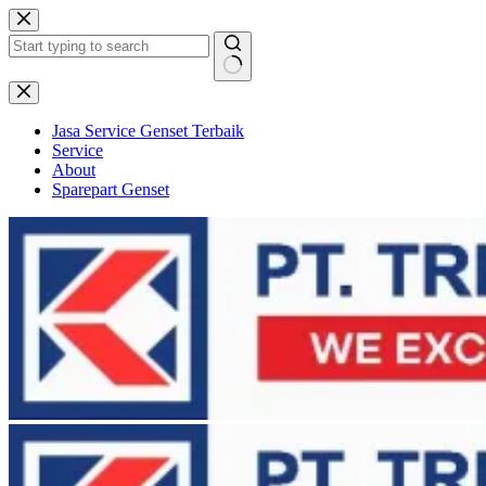
Skip
to
content
No
results
Jasa Service Genset Terbaik
Service
About
Sparepart Genset