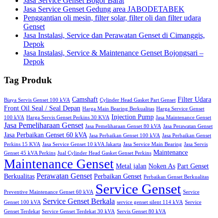
Jasa Service Genset Bogor Barat
Jasa Service Genset Gedung area JABODETABEK
Penggantian oli mesin, filter solar, filter oli dan filter udara
Genset
Jasa Instalasi, Service dan Perawatan Genset di Cimanggis,
Depok
Jasa Instalasi, Service & Maintenance Genset Bojongsari –
Depok
Tag Produk
Camshaft
Filter Udara
Biaya Servis Genset 100 kVA
Cylinder Head Gasket Part Genset
Front Oil Seal / Seal Depan
Harga Main Bearing Berkualitas
Harga Service Genset
Injection Pump
100 kVA
Harga Servis Genset Perkins 30 KVA
Jasa Maintenance Genset
Jasa Pemeliharaan Genset
Jasa Pemeliharaan Genset 80 kVA
Jasa Perawatan Genset
Jasa Perbaikan Genset 60 kVA
Jasa Perbaikan Genset 100 kVA
Jasa Perbaikan Genset
Perkins 15 KVA
Jasa Service Genset 10 kVA Jakarta
Jasa Service Main Bearing
Jasa Servis
Maintenance
Genset 45 kVA Perkins
Jual Cylinder Head Gasket Genset Perkins
Maintenance Genset
Metal jalan
Noken As
Part Genset
Perawatan Genset
Berkualitas
Perbaikan Genset
Perbaikan Genset Berkualitas
Service Genset
Preventive Maintenance Genset 60 kVA
Service
Service Genset Berkala
Genset 100 kVA
service genset silent 114 kVA
Service
Genset Terdekat
Service Genset Terdekat 30 kVA
Servis Genset 80 kVA