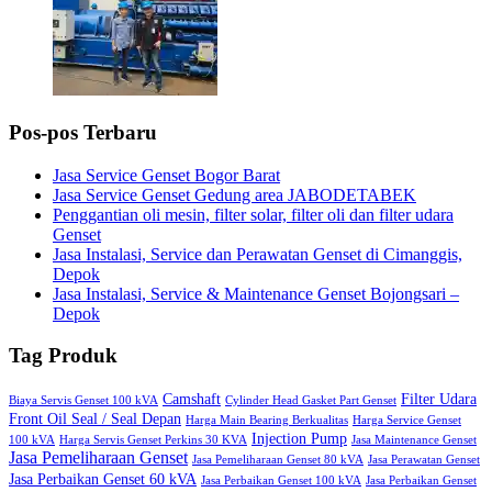
Pos-pos Terbaru
Jasa Service Genset Bogor Barat
Jasa Service Genset Gedung area JABODETABEK
Penggantian oli mesin, filter solar, filter oli dan filter udara
Genset
Jasa Instalasi, Service dan Perawatan Genset di Cimanggis,
Depok
Jasa Instalasi, Service & Maintenance Genset Bojongsari –
Depok
Tag Produk
Camshaft
Filter Udara
Biaya Servis Genset 100 kVA
Cylinder Head Gasket Part Genset
Front Oil Seal / Seal Depan
Harga Main Bearing Berkualitas
Harga Service Genset
Injection Pump
100 kVA
Harga Servis Genset Perkins 30 KVA
Jasa Maintenance Genset
Jasa Pemeliharaan Genset
Jasa Pemeliharaan Genset 80 kVA
Jasa Perawatan Genset
Jasa Perbaikan Genset 60 kVA
Jasa Perbaikan Genset 100 kVA
Jasa Perbaikan Genset