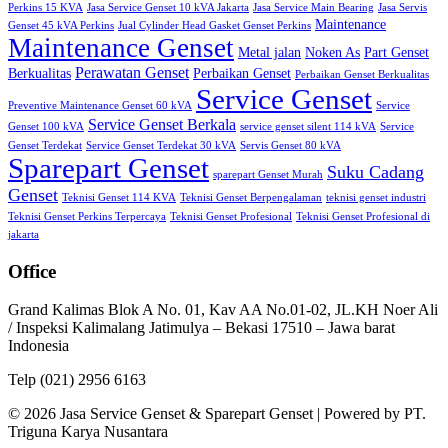
Perkins 15 KVA
Jasa Service Genset 10 kVA Jakarta
Jasa Service Main Bearing
Jasa Servis
Maintenance
Genset 45 kVA Perkins
Jual Cylinder Head Gasket Genset Perkins
Maintenance Genset
Metal jalan
Noken As
Part Genset
Perawatan Genset
Berkualitas
Perbaikan Genset
Perbaikan Genset Berkualitas
Service Genset
Preventive Maintenance Genset 60 kVA
Service
Service Genset Berkala
Genset 100 kVA
service genset silent 114 kVA
Service
Genset Terdekat
Service Genset Terdekat 30 kVA
Servis Genset 80 kVA
Sparepart Genset
Suku Cadang
sparepart Genset Murah
Genset
Teknisi Genset 114 KVA
Teknisi Genset Berpengalaman
teknisi genset industri
Teknisi Genset Perkins Terpercaya
Teknisi Genset Profesional
Teknisi Genset Profesional di
jakarta
Office
Grand Kalimas Blok A No. 01, Kav AA No.01-02, JL.KH Noer Ali
/ Inspeksi Kalimalang Jatimulya – Bekasi 17510 – Jawa barat
Indonesia
Telp (021) 2956 6163
© 2026 Jasa Service Genset & Sparepart Genset | Powered by PT.
Triguna Karya Nusantara