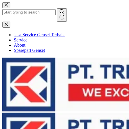
Skip
to
content
No
results
Jasa Service Genset Terbaik
Service
About
Sparepart Genset