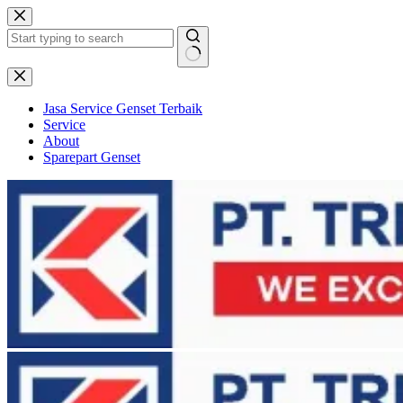
Skip
to
content
No
results
Jasa Service Genset Terbaik
Service
About
Sparepart Genset