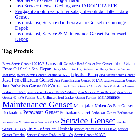
Jasa Service Genset Bogor Barat
Jasa Service Genset Gedung area JABODETABEK
Penggantian oli mesin, filter solar, filter oli dan filter udara
Genset
Jasa Instalasi, Service dan Perawatan Genset di Cimanggis,
Depok
Jasa Instalasi, Service & Maintenance Genset Bojongsari –
Depok
Tag Produk
Camshaft
Filter Udara
Biaya Servis Genset 100 kVA
Cylinder Head Gasket Part Genset
Front Oil Seal / Seal Depan
Harga Main Bearing Berkualitas
Harga Service Genset
Injection Pump
100 kVA
Harga Servis Genset Perkins 30 KVA
Jasa Maintenance Genset
Jasa Pemeliharaan Genset
Jasa Pemeliharaan Genset 80 kVA
Jasa Perawatan Genset
Jasa Perbaikan Genset 60 kVA
Jasa Perbaikan Genset 100 kVA
Jasa Perbaikan Genset
Perkins 15 KVA
Jasa Service Genset 10 kVA Jakarta
Jasa Service Main Bearing
Jasa Servis
Maintenance
Genset 45 kVA Perkins
Jual Cylinder Head Gasket Genset Perkins
Maintenance Genset
Metal jalan
Noken As
Part Genset
Perawatan Genset
Berkualitas
Perbaikan Genset
Perbaikan Genset Berkualitas
Service Genset
Preventive Maintenance Genset 60 kVA
Service
Service Genset Berkala
Genset 100 kVA
service genset silent 114 kVA
Service
Genset Terdekat
Service Genset Terdekat 30 kVA
Servis Genset 80 kVA