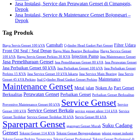
Jasa Instalasi, Service dan Perawatan Genset di Cimanggis,
Depok
Jasa Instalasi, Service & Maintenance Genset Bojongsari –
Depok
Tag Produk
Camshaft
Filter Udara
Biaya Servis Genset 100 kVA
Cylinder Head Gasket Part Genset
Front Oil Seal / Seal Depan
Harga Main Bearing Berkualitas
Harga Service Genset
Injection Pump
100 kVA
Harga Servis Genset Perkins 30 KVA
Jasa Maintenance Genset
Jasa Pemeliharaan Genset
Jasa Pemeliharaan Genset 80 kVA
Jasa Perawatan Genset
Jasa Perbaikan Genset 60 kVA
Jasa Perbaikan Genset 100 kVA
Jasa Perbaikan Genset
Perkins 15 KVA
Jasa Service Genset 10 kVA Jakarta
Jasa Service Main Bearing
Jasa Servis
Maintenance
Genset 45 kVA Perkins
Jual Cylinder Head Gasket Genset Perkins
Maintenance Genset
Metal jalan
Noken As
Part Genset
Perawatan Genset
Berkualitas
Perbaikan Genset
Perbaikan Genset Berkualitas
Service Genset
Preventive Maintenance Genset 60 kVA
Service
Service Genset Berkala
Genset 100 kVA
service genset silent 114 kVA
Service
Genset Terdekat
Service Genset Terdekat 30 kVA
Servis Genset 80 kVA
Sparepart Genset
Suku Cadang
sparepart Genset Murah
Genset
Teknisi Genset 114 KVA
Teknisi Genset Berpengalaman
teknisi genset industri
Teknisi Genset Perkins Terpercaya
Teknisi Genset Profesional
Teknisi Genset Profesional di