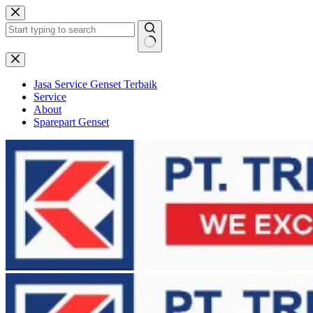
Skip
to
content
No
results
Jasa Service Genset Terbaik
Service
About
Sparepart Genset