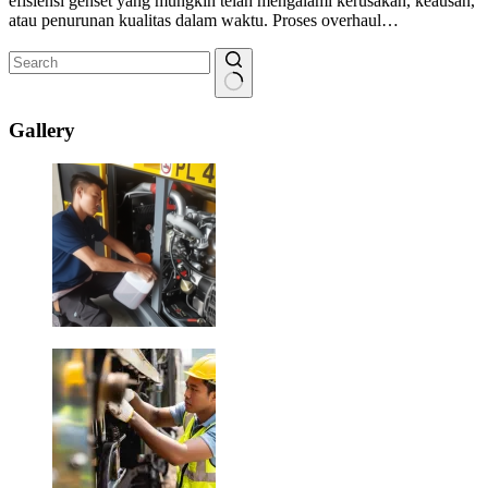
efisiensi genset yang mungkin telah mengalami kerusakan, keausan,
atau penurunan kualitas dalam waktu. Proses overhaul…
No
results
Gallery