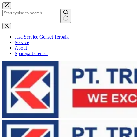
Skip
to
content
No
results
Jasa Service Genset Terbaik
Service
About
Sparepart Genset