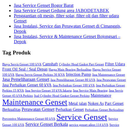
Jasa Service Genset Bogor Barat
Jasa Service Genset Gedung area JABODETABEK
Penggantian oli mesin, filter solar, filter oli dan filter udara
Genset
Jasa Instalasi, Service dan Perawatan Genset di Cimanggis,
Depok
Jasa Instalasi, Service & Maintenance Genset Bojongsari –
Depok
Tag Produk
Camshaft
Filter Udara
Biaya Servis Genset 100 kVA
Cylinder Head Gasket Part Genset
Front Oil Seal / Seal Depan
Harga Main Bearing Berkualitas
Harga Service Genset
Injection Pump
100 kVA
Harga Servis Genset Perkins 30 KVA
Jasa Maintenance Genset
Jasa Pemeliharaan Genset
Jasa Pemeliharaan Genset 80 kVA
Jasa Perawatan Genset
Jasa Perbaikan Genset 60 kVA
Jasa Perbaikan Genset 100 kVA
Jasa Perbaikan Genset
Perkins 15 KVA
Jasa Service Genset 10 kVA Jakarta
Jasa Service Main Bearing
Jasa Servis
Maintenance
Genset 45 kVA Perkins
Jual Cylinder Head Gasket Genset Perkins
Maintenance Genset
Metal jalan
Noken As
Part Genset
Perawatan Genset
Berkualitas
Perbaikan Genset
Perbaikan Genset Berkualitas
Service Genset
Preventive Maintenance Genset 60 kVA
Service
Service Genset Berkala
Genset 100 kVA
service genset silent 114 kVA
Service