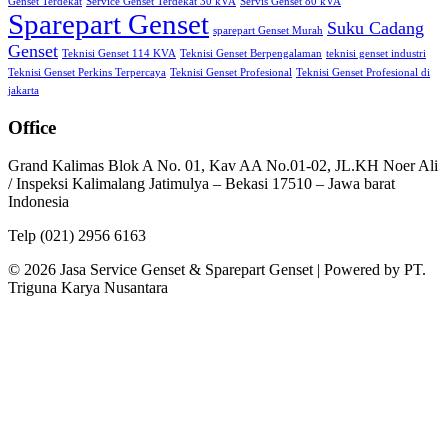
Genset Terdekat
Service Genset Terdekat 30 kVA
Servis Genset 80 kVA
Sparepart Genset
Suku Cadang
sparepart Genset Murah
Genset
Teknisi Genset 114 KVA
Teknisi Genset Berpengalaman
teknisi genset industri
Teknisi Genset Perkins Terpercaya
Teknisi Genset Profesional
Teknisi Genset Profesional di
jakarta
Office
Grand Kalimas Blok A No. 01, Kav AA No.01-02, JL.KH Noer Ali
/ Inspeksi Kalimalang Jatimulya – Bekasi 17510 – Jawa barat
Indonesia
Telp (021) 2956 6163
© 2026 Jasa Service Genset & Sparepart Genset | Powered by PT.
Triguna Karya Nusantara