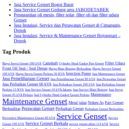
Jasa Service Genset Bogor Barat
Jasa Service Genset Gedung area JABODETABEK
Penggantian oli mesin, filter solar, filter oli dan filter udara
Genset
Jasa Instalasi, Service dan Perawatan Genset di Cimanggis,
Depok
Jasa Instalasi, Service & Maintenance Genset Bojongsari –
Depok
Tag Produk
Camshaft
Filter Udara
Biaya Servis Genset 100 kVA
Cylinder Head Gasket Part Genset
Front Oil Seal / Seal Depan
Harga Main Bearing Berkualitas
Harga Service Genset
Injection Pump
100 kVA
Harga Servis Genset Perkins 30 KVA
Jasa Maintenance Genset
Jasa Pemeliharaan Genset
Jasa Pemeliharaan Genset 80 kVA
Jasa Perawatan Genset
Jasa Perbaikan Genset 60 kVA
Jasa Perbaikan Genset 100 kVA
Jasa Perbaikan Genset
Perkins 15 KVA
Jasa Service Genset 10 kVA Jakarta
Jasa Service Main Bearing
Jasa Servis
Maintenance
Genset 45 kVA Perkins
Jual Cylinder Head Gasket Genset Perkins
Maintenance Genset
Metal jalan
Noken As
Part Genset
Perawatan Genset
Berkualitas
Perbaikan Genset
Perbaikan Genset Berkualitas
Service Genset
Preventive Maintenance Genset 60 kVA
Service
Service Genset Berkala
Genset 100 kVA
service genset silent 114 kVA
Service