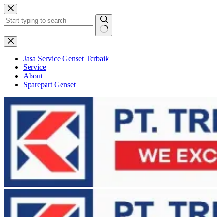
Skip
to
content
No
results
Jasa Service Genset Terbaik
Service
About
Sparepart Genset