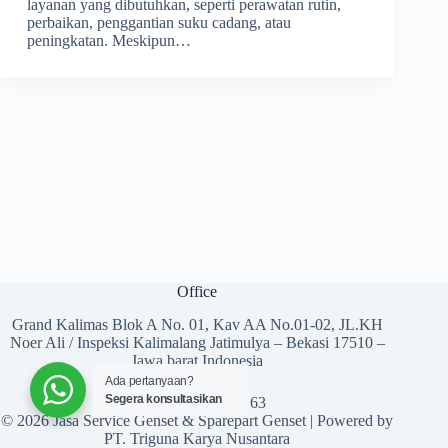
layanan yang dibutuhkan, seperti perawatan rutin,
perbaikan, penggantian suku cadang, atau
peningkatan. Meskipun…
Office
Grand Kalimas Blok A No. 01, Kav AA No.01-02, JL.KH
Noer Ali / Inspeksi Kalimalang Jatimulya – Bekasi 17510 –
Jawa barat Indonesia
Ada pertanyaan?
Segera konsultasikan
Telp (021) 2956 6163
© 2026 Jasa Service Genset & Sparepart Genset | Powered by
PT. Triguna Karya Nusantara