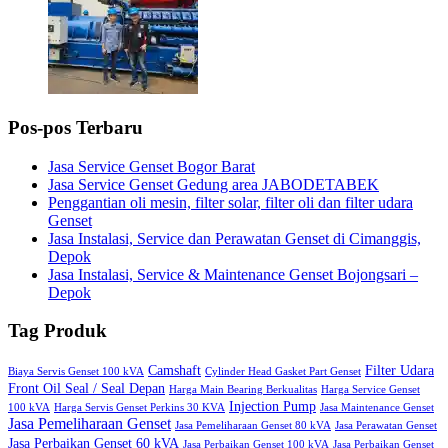
Pos-pos Terbaru
Jasa Service Genset Bogor Barat
Jasa Service Genset Gedung area JABODETABEK
Penggantian oli mesin, filter solar, filter oli dan filter udara
Genset
Jasa Instalasi, Service dan Perawatan Genset di Cimanggis,
Depok
Jasa Instalasi, Service & Maintenance Genset Bojongsari –
Depok
Tag Produk
Camshaft
Filter Udara
Biaya Servis Genset 100 kVA
Cylinder Head Gasket Part Genset
Front Oil Seal / Seal Depan
Harga Main Bearing Berkualitas
Harga Service Genset
Injection Pump
100 kVA
Harga Servis Genset Perkins 30 KVA
Jasa Maintenance Genset
Jasa Pemeliharaan Genset
Jasa Pemeliharaan Genset 80 kVA
Jasa Perawatan Genset
Jasa Perbaikan Genset 60 kVA
Jasa Perbaikan Genset 100 kVA
Jasa Perbaikan Genset