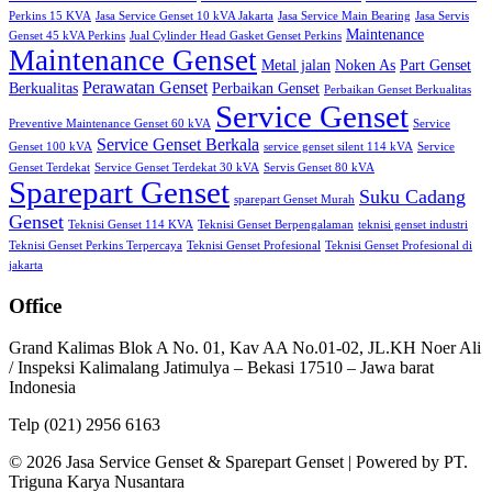
Perkins 15 KVA
Jasa Service Genset 10 kVA Jakarta
Jasa Service Main Bearing
Jasa Servis
Maintenance
Genset 45 kVA Perkins
Jual Cylinder Head Gasket Genset Perkins
Maintenance Genset
Metal jalan
Noken As
Part Genset
Perawatan Genset
Berkualitas
Perbaikan Genset
Perbaikan Genset Berkualitas
Service Genset
Preventive Maintenance Genset 60 kVA
Service
Service Genset Berkala
Genset 100 kVA
service genset silent 114 kVA
Service
Genset Terdekat
Service Genset Terdekat 30 kVA
Servis Genset 80 kVA
Sparepart Genset
Suku Cadang
sparepart Genset Murah
Genset
Teknisi Genset 114 KVA
Teknisi Genset Berpengalaman
teknisi genset industri
Teknisi Genset Perkins Terpercaya
Teknisi Genset Profesional
Teknisi Genset Profesional di
jakarta
Office
Grand Kalimas Blok A No. 01, Kav AA No.01-02, JL.KH Noer Ali
/ Inspeksi Kalimalang Jatimulya – Bekasi 17510 – Jawa barat
Indonesia
Telp (021) 2956 6163
© 2026 Jasa Service Genset & Sparepart Genset | Powered by PT.
Triguna Karya Nusantara