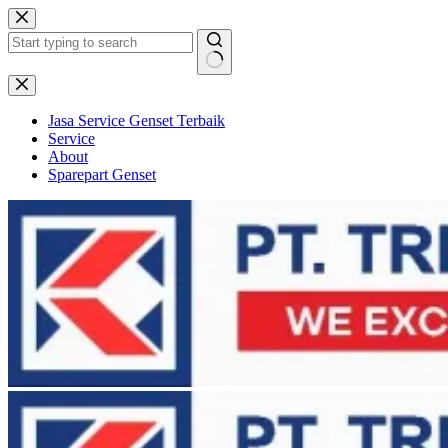
Skip
to
content
No
results
Jasa Service Genset Terbaik
Service
About
Sparepart Genset