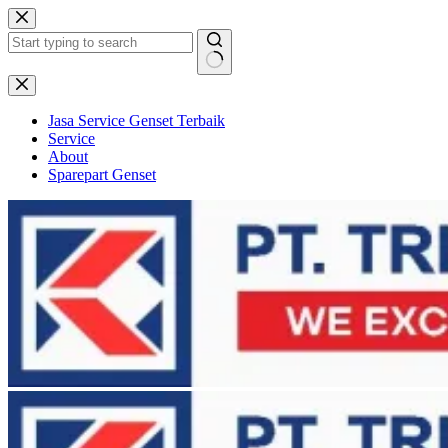
Skip
to
content
No
results
Jasa Service Genset Terbaik
Service
About
Sparepart Genset