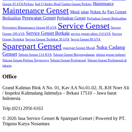
Maintenance
Genset 45 kVA Perkins
Jual Cylinder Head Gasket Genset Perkins
Maintenance Genset
Metal jalan
Noken As
Part Genset
Perawatan Genset
Berkualitas
Perbaikan Genset
Perbaikan Genset Berkualitas
Service Genset
Preventive Maintenance Genset 60 kVA
Service
Service Genset Berkala
Genset 100 kVA
service genset silent 114 kVA
Service
Genset Terdekat
Service Genset Terdekat 30 kVA
Servis Genset 80 kVA
Sparepart Genset
Suku Cadang
sparepart Genset Murah
Genset
Teknisi Genset 114 KVA
Teknisi Genset Berpengalaman
teknisi genset industri
Teknisi Genset Perkins Terpercaya
Teknisi Genset Profesional
Teknisi Genset Profesional di
jakarta
Office
Grand Kalimas Blok A No. 01, Kav AA No.01-02, JL.KH Noer Ali
/ Inspeksi Kalimalang Jatimulya – Bekasi 17510 – Jawa barat
Indonesia
Telp (021) 2956 6163
© 2026 Jasa Service Genset & Sparepart Genset | Powered by PT.
Triguna Karya Nusantara