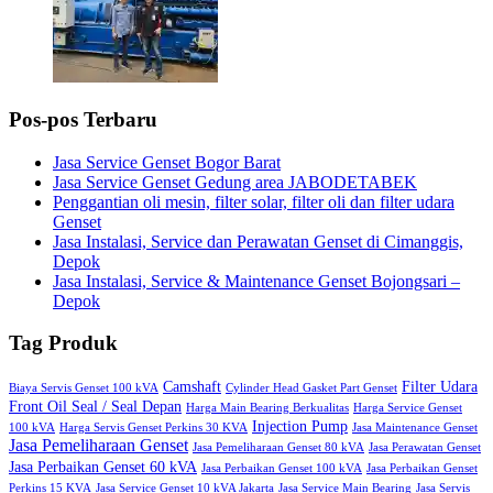
Pos-pos Terbaru
Jasa Service Genset Bogor Barat
Jasa Service Genset Gedung area JABODETABEK
Penggantian oli mesin, filter solar, filter oli dan filter udara
Genset
Jasa Instalasi, Service dan Perawatan Genset di Cimanggis,
Depok
Jasa Instalasi, Service & Maintenance Genset Bojongsari –
Depok
Tag Produk
Camshaft
Filter Udara
Biaya Servis Genset 100 kVA
Cylinder Head Gasket Part Genset
Front Oil Seal / Seal Depan
Harga Main Bearing Berkualitas
Harga Service Genset
Injection Pump
100 kVA
Harga Servis Genset Perkins 30 KVA
Jasa Maintenance Genset
Jasa Pemeliharaan Genset
Jasa Pemeliharaan Genset 80 kVA
Jasa Perawatan Genset
Jasa Perbaikan Genset 60 kVA
Jasa Perbaikan Genset 100 kVA
Jasa Perbaikan Genset
Perkins 15 KVA
Jasa Service Genset 10 kVA Jakarta
Jasa Service Main Bearing
Jasa Servis