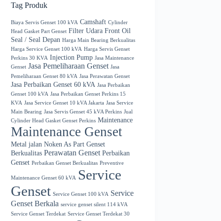
Tag Produk
Camshaft
Biaya Servis Genset 100 kVA
Cylinder
Filter Udara
Front Oil
Head Gasket Part Genset
Seal / Seal Depan
Harga Main Bearing Berkualitas
Harga Service Genset 100 kVA
Harga Servis Genset
Injection Pump
Perkins 30 KVA
Jasa Maintenance
Jasa Pemeliharaan Genset
Genset
Jasa
Pemeliharaan Genset 80 kVA
Jasa Perawatan Genset
Jasa Perbaikan Genset 60 kVA
Jasa Perbaikan
Genset 100 kVA
Jasa Perbaikan Genset Perkins 15
KVA
Jasa Service Genset 10 kVA Jakarta
Jasa Service
Main Bearing
Jasa Servis Genset 45 kVA Perkins
Jual
Maintenance
Cylinder Head Gasket Genset Perkins
Maintenance Genset
Metal jalan
Noken As
Part Genset
Perawatan Genset
Berkualitas
Perbaikan
Genset
Perbaikan Genset Berkualitas
Preventive
Service
Maintenance Genset 60 kVA
Genset
Service
Service Genset 100 kVA
Genset Berkala
service genset silent 114 kVA
Service Genset Terdekat
Service Genset Terdekat 30