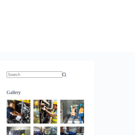
No
results
Gallery