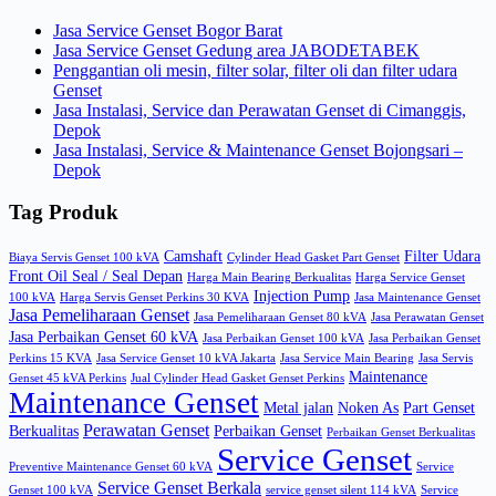
Jasa Service Genset Bogor Barat
Jasa Service Genset Gedung area JABODETABEK
Penggantian oli mesin, filter solar, filter oli dan filter udara
Genset
Jasa Instalasi, Service dan Perawatan Genset di Cimanggis,
Depok
Jasa Instalasi, Service & Maintenance Genset Bojongsari –
Depok
Tag Produk
Camshaft
Filter Udara
Biaya Servis Genset 100 kVA
Cylinder Head Gasket Part Genset
Front Oil Seal / Seal Depan
Harga Main Bearing Berkualitas
Harga Service Genset
Injection Pump
100 kVA
Harga Servis Genset Perkins 30 KVA
Jasa Maintenance Genset
Jasa Pemeliharaan Genset
Jasa Pemeliharaan Genset 80 kVA
Jasa Perawatan Genset
Jasa Perbaikan Genset 60 kVA
Jasa Perbaikan Genset 100 kVA
Jasa Perbaikan Genset
Perkins 15 KVA
Jasa Service Genset 10 kVA Jakarta
Jasa Service Main Bearing
Jasa Servis
Maintenance
Genset 45 kVA Perkins
Jual Cylinder Head Gasket Genset Perkins
Maintenance Genset
Metal jalan
Noken As
Part Genset
Perawatan Genset
Berkualitas
Perbaikan Genset
Perbaikan Genset Berkualitas
Service Genset
Preventive Maintenance Genset 60 kVA
Service
Service Genset Berkala
Genset 100 kVA
service genset silent 114 kVA
Service