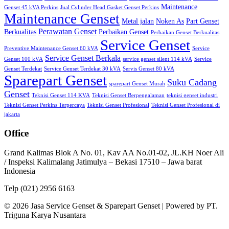
Maintenance
Genset 45 kVA Perkins
Jual Cylinder Head Gasket Genset Perkins
Maintenance Genset
Metal jalan
Noken As
Part Genset
Perawatan Genset
Berkualitas
Perbaikan Genset
Perbaikan Genset Berkualitas
Service Genset
Preventive Maintenance Genset 60 kVA
Service
Service Genset Berkala
Genset 100 kVA
service genset silent 114 kVA
Service
Genset Terdekat
Service Genset Terdekat 30 kVA
Servis Genset 80 kVA
Sparepart Genset
Suku Cadang
sparepart Genset Murah
Genset
Teknisi Genset 114 KVA
Teknisi Genset Berpengalaman
teknisi genset industri
Teknisi Genset Perkins Terpercaya
Teknisi Genset Profesional
Teknisi Genset Profesional di
jakarta
Office
Grand Kalimas Blok A No. 01, Kav AA No.01-02, JL.KH Noer Ali
/ Inspeksi Kalimalang Jatimulya – Bekasi 17510 – Jawa barat
Indonesia
Telp (021) 2956 6163
© 2026 Jasa Service Genset & Sparepart Genset | Powered by PT.
Triguna Karya Nusantara