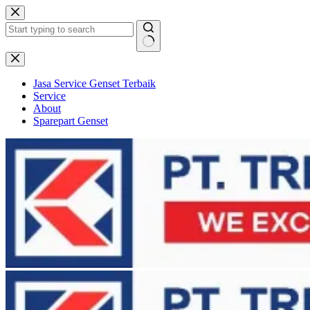
Skip
to
content
No
results
Jasa Service Genset Terbaik
Service
About
Sparepart Genset