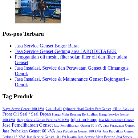
Pos-pos Terbaru
Jasa Service Genset Bogor Barat
Jasa Service Genset Gedung area JABODETABEK
Penggantian oli mesin, filter solar, filter oli dan filter udara
Genset
Jasa Instalasi, Service dan Perawatan Genset di Cimanggis,
Depok
Jasa Instalasi, Service & Maintenance Genset Bojongsari –
Depok
Tag Produk
Camshaft
Filter Udara
Biaya Servis Genset 100 kVA
Cylinder Head Gasket Part Genset
Front Oil Seal / Seal Depan
Harga Main Bearing Berkualitas
Harga Service Genset
Injection Pump
100 kVA
Harga Servis Genset Perkins 30 KVA
Jasa Maintenance Genset
Jasa Pemeliharaan Genset
Jasa Pemeliharaan Genset 80 kVA
Jasa Perawatan Genset
Jasa Perbaikan Genset 60 kVA
Jasa Perbaikan Genset 100 kVA
Jasa Perbaikan Genset
Perkins 15 KVA
Jasa Service Genset 10 kVA Jakarta
Jasa Service Main Bearing
Jasa Servis