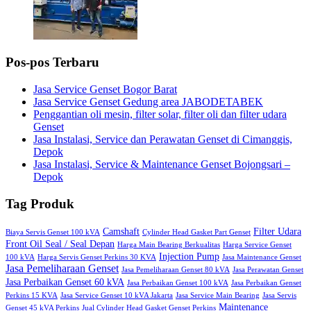
Pos-pos Terbaru
Jasa Service Genset Bogor Barat
Jasa Service Genset Gedung area JABODETABEK
Penggantian oli mesin, filter solar, filter oli dan filter udara
Genset
Jasa Instalasi, Service dan Perawatan Genset di Cimanggis,
Depok
Jasa Instalasi, Service & Maintenance Genset Bojongsari –
Depok
Tag Produk
Camshaft
Filter Udara
Biaya Servis Genset 100 kVA
Cylinder Head Gasket Part Genset
Front Oil Seal / Seal Depan
Harga Main Bearing Berkualitas
Harga Service Genset
Injection Pump
100 kVA
Harga Servis Genset Perkins 30 KVA
Jasa Maintenance Genset
Jasa Pemeliharaan Genset
Jasa Pemeliharaan Genset 80 kVA
Jasa Perawatan Genset
Jasa Perbaikan Genset 60 kVA
Jasa Perbaikan Genset 100 kVA
Jasa Perbaikan Genset
Perkins 15 KVA
Jasa Service Genset 10 kVA Jakarta
Jasa Service Main Bearing
Jasa Servis
Maintenance
Genset 45 kVA Perkins
Jual Cylinder Head Gasket Genset Perkins