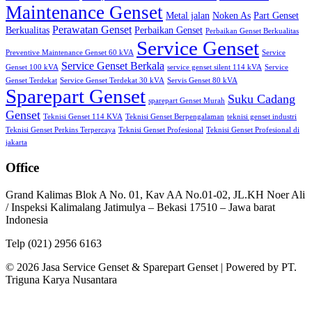
Maintenance Genset
Metal jalan
Noken As
Part Genset
Perawatan Genset
Berkualitas
Perbaikan Genset
Perbaikan Genset Berkualitas
Service Genset
Preventive Maintenance Genset 60 kVA
Service
Service Genset Berkala
Genset 100 kVA
service genset silent 114 kVA
Service
Genset Terdekat
Service Genset Terdekat 30 kVA
Servis Genset 80 kVA
Sparepart Genset
Suku Cadang
sparepart Genset Murah
Genset
Teknisi Genset 114 KVA
Teknisi Genset Berpengalaman
teknisi genset industri
Teknisi Genset Perkins Terpercaya
Teknisi Genset Profesional
Teknisi Genset Profesional di
jakarta
Office
Grand Kalimas Blok A No. 01, Kav AA No.01-02, JL.KH Noer Ali
/ Inspeksi Kalimalang Jatimulya – Bekasi 17510 – Jawa barat
Indonesia
Telp (021) 2956 6163
© 2026 Jasa Service Genset & Sparepart Genset | Powered by PT.
Triguna Karya Nusantara