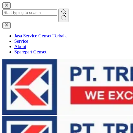
Skip
to
content
No
results
Jasa Service Genset Terbaik
Service
About
Sparepart Genset