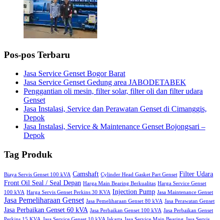
Pos-pos Terbaru
Jasa Service Genset Bogor Barat
Jasa Service Genset Gedung area JABODETABEK
Penggantian oli mesin, filter solar, filter oli dan filter udara
Genset
Jasa Instalasi, Service dan Perawatan Genset di Cimanggis,
Depok
Jasa Instalasi, Service & Maintenance Genset Bojongsari –
Depok
Tag Produk
Camshaft
Filter Udara
Biaya Servis Genset 100 kVA
Cylinder Head Gasket Part Genset
Front Oil Seal / Seal Depan
Harga Main Bearing Berkualitas
Harga Service Genset
Injection Pump
100 kVA
Harga Servis Genset Perkins 30 KVA
Jasa Maintenance Genset
Jasa Pemeliharaan Genset
Jasa Pemeliharaan Genset 80 kVA
Jasa Perawatan Genset
Jasa Perbaikan Genset 60 kVA
Jasa Perbaikan Genset 100 kVA
Jasa Perbaikan Genset
Perkins 15 KVA
Jasa Service Genset 10 kVA Jakarta
Jasa Service Main Bearing
Jasa Servis