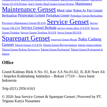
Maintenance
Genset 45 kVA Perkins
Jual Cylinder Head Gasket Genset Perkins
Maintenance Genset
Metal jalan
Noken As
Part Genset
Perawatan Genset
Berkualitas
Perbaikan Genset
Perbaikan Genset Berkualitas
Service Genset
Preventive Maintenance Genset 60 kVA
Service
Service Genset Berkala
Genset 100 kVA
service genset silent 114 kVA
Service
Genset Terdekat
Service Genset Terdekat 30 kVA
Servis Genset 80 kVA
Sparepart Genset
Suku Cadang
sparepart Genset Murah
Genset
Teknisi Genset 114 KVA
Teknisi Genset Berpengalaman
teknisi genset industri
Teknisi Genset Perkins Terpercaya
Teknisi Genset Profesional
Teknisi Genset Profesional di
jakarta
Office
Grand Kalimas Blok A No. 01, Kav AA No.01-02, JL.KH Noer Ali
/ Inspeksi Kalimalang Jatimulya – Bekasi 17510 – Jawa barat
Indonesia
Telp (021) 2956 6163
© 2026 Jasa Service Genset & Sparepart Genset | Powered by PT.
Triguna Karya Nusantara