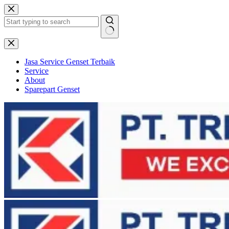
Skip
to
content
No
results
Jasa Service Genset Terbaik
Service
About
Sparepart Genset