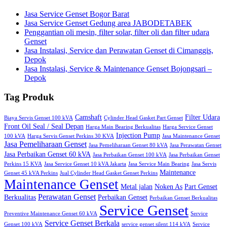
Jasa Service Genset Bogor Barat
Jasa Service Genset Gedung area JABODETABEK
Penggantian oli mesin, filter solar, filter oli dan filter udara
Genset
Jasa Instalasi, Service dan Perawatan Genset di Cimanggis,
Depok
Jasa Instalasi, Service & Maintenance Genset Bojongsari –
Depok
Tag Produk
Camshaft
Filter Udara
Biaya Servis Genset 100 kVA
Cylinder Head Gasket Part Genset
Front Oil Seal / Seal Depan
Harga Main Bearing Berkualitas
Harga Service Genset
Injection Pump
100 kVA
Harga Servis Genset Perkins 30 KVA
Jasa Maintenance Genset
Jasa Pemeliharaan Genset
Jasa Pemeliharaan Genset 80 kVA
Jasa Perawatan Genset
Jasa Perbaikan Genset 60 kVA
Jasa Perbaikan Genset 100 kVA
Jasa Perbaikan Genset
Perkins 15 KVA
Jasa Service Genset 10 kVA Jakarta
Jasa Service Main Bearing
Jasa Servis
Maintenance
Genset 45 kVA Perkins
Jual Cylinder Head Gasket Genset Perkins
Maintenance Genset
Metal jalan
Noken As
Part Genset
Perawatan Genset
Berkualitas
Perbaikan Genset
Perbaikan Genset Berkualitas
Service Genset
Preventive Maintenance Genset 60 kVA
Service
Service Genset Berkala
Genset 100 kVA
service genset silent 114 kVA
Service