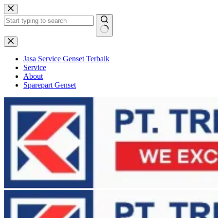
Skip
to
content
No
results
Jasa Service Genset Terbaik
Service
About
Sparepart Genset