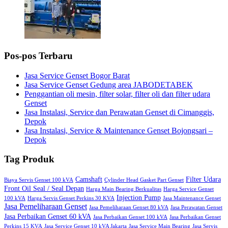
Pos-pos Terbaru
Jasa Service Genset Bogor Barat
Jasa Service Genset Gedung area JABODETABEK
Penggantian oli mesin, filter solar, filter oli dan filter udara
Genset
Jasa Instalasi, Service dan Perawatan Genset di Cimanggis,
Depok
Jasa Instalasi, Service & Maintenance Genset Bojongsari –
Depok
Tag Produk
Camshaft
Filter Udara
Biaya Servis Genset 100 kVA
Cylinder Head Gasket Part Genset
Front Oil Seal / Seal Depan
Harga Main Bearing Berkualitas
Harga Service Genset
Injection Pump
100 kVA
Harga Servis Genset Perkins 30 KVA
Jasa Maintenance Genset
Jasa Pemeliharaan Genset
Jasa Pemeliharaan Genset 80 kVA
Jasa Perawatan Genset
Jasa Perbaikan Genset 60 kVA
Jasa Perbaikan Genset 100 kVA
Jasa Perbaikan Genset
Perkins 15 KVA
Jasa Service Genset 10 kVA Jakarta
Jasa Service Main Bearing
Jasa Servis