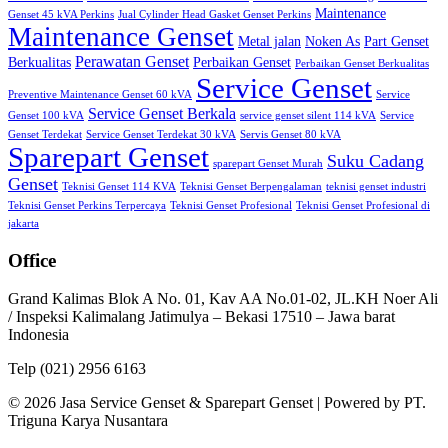
Maintenance
Genset 45 kVA Perkins
Jual Cylinder Head Gasket Genset Perkins
Maintenance Genset
Metal jalan
Noken As
Part Genset
Perawatan Genset
Berkualitas
Perbaikan Genset
Perbaikan Genset Berkualitas
Service Genset
Preventive Maintenance Genset 60 kVA
Service
Service Genset Berkala
Genset 100 kVA
service genset silent 114 kVA
Service
Genset Terdekat
Service Genset Terdekat 30 kVA
Servis Genset 80 kVA
Sparepart Genset
Suku Cadang
sparepart Genset Murah
Genset
Teknisi Genset 114 KVA
Teknisi Genset Berpengalaman
teknisi genset industri
Teknisi Genset Perkins Terpercaya
Teknisi Genset Profesional
Teknisi Genset Profesional di
jakarta
Office
Grand Kalimas Blok A No. 01, Kav AA No.01-02, JL.KH Noer Ali
/ Inspeksi Kalimalang Jatimulya – Bekasi 17510 – Jawa barat
Indonesia
Telp (021) 2956 6163
© 2026 Jasa Service Genset & Sparepart Genset | Powered by PT.
Triguna Karya Nusantara