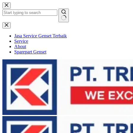
Skip
to
content
No
results
Jasa Service Genset Terbaik
Service
About
Sparepart Genset