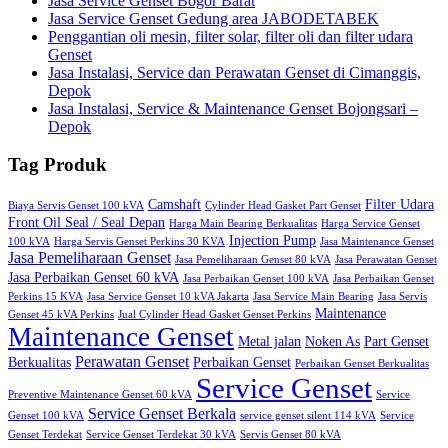
Jasa Service Genset Bogor Barat
Jasa Service Genset Gedung area JABODETABEK
Penggantian oli mesin, filter solar, filter oli dan filter udara
Genset
Jasa Instalasi, Service dan Perawatan Genset di Cimanggis,
Depok
Jasa Instalasi, Service & Maintenance Genset Bojongsari –
Depok
Tag Produk
Camshaft
Filter Udara
Biaya Servis Genset 100 kVA
Cylinder Head Gasket Part Genset
Front Oil Seal / Seal Depan
Harga Main Bearing Berkualitas
Harga Service Genset
Injection Pump
100 kVA
Harga Servis Genset Perkins 30 KVA
Jasa Maintenance Genset
Jasa Pemeliharaan Genset
Jasa Pemeliharaan Genset 80 kVA
Jasa Perawatan Genset
Jasa Perbaikan Genset 60 kVA
Jasa Perbaikan Genset 100 kVA
Jasa Perbaikan Genset
Perkins 15 KVA
Jasa Service Genset 10 kVA Jakarta
Jasa Service Main Bearing
Jasa Servis
Maintenance
Genset 45 kVA Perkins
Jual Cylinder Head Gasket Genset Perkins
Maintenance Genset
Metal jalan
Noken As
Part Genset
Perawatan Genset
Berkualitas
Perbaikan Genset
Perbaikan Genset Berkualitas
Service Genset
Preventive Maintenance Genset 60 kVA
Service
Service Genset Berkala
Genset 100 kVA
service genset silent 114 kVA
Service
Genset Terdekat
Service Genset Terdekat 30 kVA
Servis Genset 80 kVA