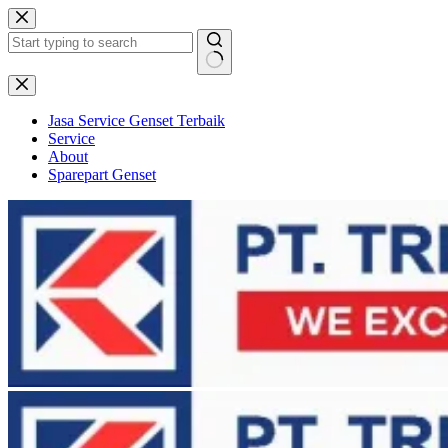
Skip
to
content
No
results
Jasa Service Genset Terbaik
Service
About
Sparepart Genset