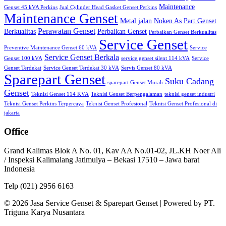
Maintenance
Genset 45 kVA Perkins
Jual Cylinder Head Gasket Genset Perkins
Maintenance Genset
Metal jalan
Noken As
Part Genset
Perawatan Genset
Berkualitas
Perbaikan Genset
Perbaikan Genset Berkualitas
Service Genset
Preventive Maintenance Genset 60 kVA
Service
Service Genset Berkala
Genset 100 kVA
service genset silent 114 kVA
Service
Genset Terdekat
Service Genset Terdekat 30 kVA
Servis Genset 80 kVA
Sparepart Genset
Suku Cadang
sparepart Genset Murah
Genset
Teknisi Genset 114 KVA
Teknisi Genset Berpengalaman
teknisi genset industri
Teknisi Genset Perkins Terpercaya
Teknisi Genset Profesional
Teknisi Genset Profesional di
jakarta
Office
Grand Kalimas Blok A No. 01, Kav AA No.01-02, JL.KH Noer Ali
/ Inspeksi Kalimalang Jatimulya – Bekasi 17510 – Jawa barat
Indonesia
Telp (021) 2956 6163
© 2026 Jasa Service Genset & Sparepart Genset | Powered by PT.
Triguna Karya Nusantara