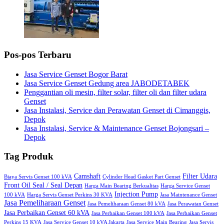
Pos-pos Terbaru
Jasa Service Genset Bogor Barat
Jasa Service Genset Gedung area JABODETABEK
Penggantian oli mesin, filter solar, filter oli dan filter udara
Genset
Jasa Instalasi, Service dan Perawatan Genset di Cimanggis,
Depok
Jasa Instalasi, Service & Maintenance Genset Bojongsari –
Depok
Tag Produk
Camshaft
Filter Udara
Biaya Servis Genset 100 kVA
Cylinder Head Gasket Part Genset
Front Oil Seal / Seal Depan
Harga Main Bearing Berkualitas
Harga Service Genset
Injection Pump
100 kVA
Harga Servis Genset Perkins 30 KVA
Jasa Maintenance Genset
Jasa Pemeliharaan Genset
Jasa Pemeliharaan Genset 80 kVA
Jasa Perawatan Genset
Jasa Perbaikan Genset 60 kVA
Jasa Perbaikan Genset 100 kVA
Jasa Perbaikan Genset
Perkins 15 KVA
Jasa Service Genset 10 kVA Jakarta
Jasa Service Main Bearing
Jasa Servis