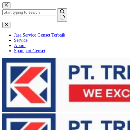
Skip
to
content
No
results
Jasa Service Genset Terbaik
Service
About
Sparepart Genset