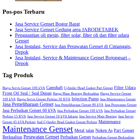
Pos-pos Terbaru
Jasa Service Genset Bogor Barat
Jasa Service Genset Gedung area JABODETABEK
Penggantian oli mesin, filter solar, filter oli dan filter udara
Genset
Jasa Instalasi, Service dan Perawatan Genset di Cimanggis,
Depok
Jasa Instalasi, Service & Maintenance Genset Bojongsari –
Depok
Tag Produk
Camshaft
Filter Udara
Biaya Servis Genset 100 kVA
Cylinder Head Gasket Part Genset
Front Oil Seal / Seal Depan
Harga Main Bearing Berkualitas
Harga Service Genset
Injection Pump
100 kVA
Harga Servis Genset Perkins 30 KVA
Jasa Maintenance Genset
Jasa Pemeliharaan Genset
Jasa Pemeliharaan Genset 80 kVA
Jasa Perawatan Genset
Jasa Perbaikan Genset 60 kVA
Jasa Perbaikan Genset 100 kVA
Jasa Perbaikan Genset
Perkins 15 KVA
Jasa Service Genset 10 kVA Jakarta
Jasa Service Main Bearing
Jasa Servis
Maintenance
Genset 45 kVA Perkins
Jual Cylinder Head Gasket Genset Perkins
Maintenance Genset
Metal jalan
Noken As
Part Genset
Perawatan Genset
Berkualitas
Perbaikan Genset
Perbaikan Genset Berkualitas