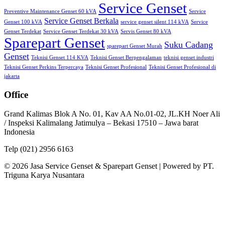
Service Genset
Preventive Maintenance Genset 60 kVA
Service
Service Genset Berkala
Genset 100 kVA
service genset silent 114 kVA
Service
Genset Terdekat
Service Genset Terdekat 30 kVA
Servis Genset 80 kVA
Sparepart Genset
Suku Cadang
sparepart Genset Murah
Genset
Teknisi Genset 114 KVA
Teknisi Genset Berpengalaman
teknisi genset industri
Teknisi Genset Perkins Terpercaya
Teknisi Genset Profesional
Teknisi Genset Profesional di
jakarta
Office
Grand Kalimas Blok A No. 01, Kav AA No.01-02, JL.KH Noer Ali
/ Inspeksi Kalimalang Jatimulya – Bekasi 17510 – Jawa barat
Indonesia
Telp (021) 2956 6163
© 2026 Jasa Service Genset & Sparepart Genset | Powered by PT.
Triguna Karya Nusantara