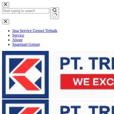
Skip
to
content
No
results
Jasa Service Genset Terbaik
Service
About
Sparepart Genset